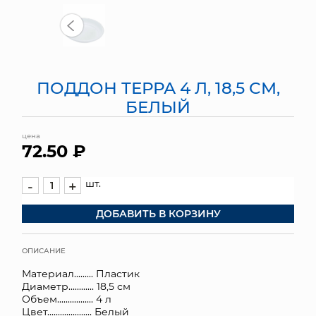
МЯГКИЕ ИГРУШКИ
КОРЗИНЫ
ПОДДОН ТЕРРА 4 Л, 18,5 СМ,
ЯЩИКИ
БЕЛЫЙ
СУНДУКИ
цена
72.50 ₽
ИСКУССТВЕННЫЕ ЦВЕТЫ
ПАКЕТЫ И СУМКИ
шт.
-
+
ДОБАВИТЬ В КОРЗИНУ
ПОДАРОЧНЫЕ КАРТЫ
ТОРГОВЫЙ ЦЕНТР
ОПИСАНИЕ
Материал......... Пластик
ОПТОВЫМ КЛИЕНТАМ
Диаметр............ 18,5 см
Объем................. 4 л
ДОСТАВКА И ОПЛАТА
Цвет..................... Белый