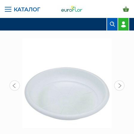
КАТАЛОГ
ГЛАВНАЯ СТРАНИЦА
КАТАЛОГ
ГОРШКИ И КАШПО
САНТИНО ПОДДОНЫ
ПОДДОН ТЕРРА 4 Л, 18,5 СМ, БЕЛЫЙ
БУКЕТЫ
КОМПОЗИЦИИ
ЦВЕТЫ В ПАЧКАХ
СВАДЕБНАЯ ФЛОРИСТИКА
КОМНАТНЫЕ РАСТЕНИЯ
ГОРШКИ И КАШПО
ГРУНТЫ И УДОБРЕНИЯ
ПРЕДМЕТЫ ИНТЕРЬЕРА
ВАЗЫ