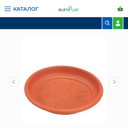
КАТАЛОГ
ГЛАВНАЯ СТРАНИЦА
КАТАЛОГ
ГОРШКИ И КАШПО
САНТИНО ПОДДОНЫ
ПОДДОН ТЕРРА 2,3 Л, 15,5 СМ, ТЕРРАКОТОВЫЙ
БУКЕТЫ
КОМПОЗИЦИИ
ЦВЕТЫ В ПАЧКАХ
СВАДЕБНАЯ ФЛОРИСТИКА
КОМНАТНЫЕ РАСТЕНИЯ
ГОРШКИ И КАШПО
ГРУНТЫ И УДОБРЕНИЯ
ПРЕДМЕТЫ ИНТЕРЬЕРА
ВАЗЫ