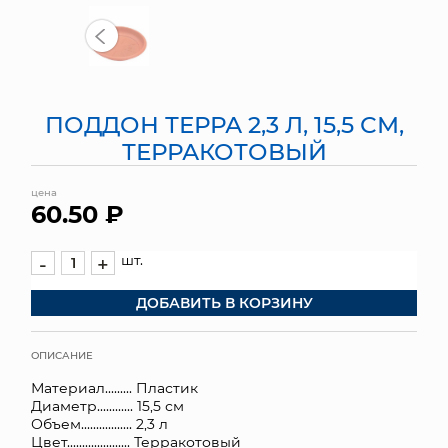
МЯГКИЕ ИГРУШКИ
КОРЗИНЫ
ПОДДОН ТЕРРА 2,3 Л, 15,5 СМ,
ЯЩИКИ
ТЕРРАКОТОВЫЙ
СУНДУКИ
цена
60.50 ₽
ИСКУССТВЕННЫЕ ЦВЕТЫ
ПАКЕТЫ И СУМКИ
шт.
-
+
ДОБАВИТЬ В КОРЗИНУ
ПОДАРОЧНЫЕ КАРТЫ
ТОРГОВЫЙ ЦЕНТР
ОПИСАНИЕ
Материал......... Пластик
ОПТОВЫМ КЛИЕНТАМ
Диаметр............ 15,5 см
Объем................. 2,3 л
ДОСТАВКА И ОПЛАТА
Цвет..................... Терракотовый