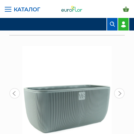
КАТАЛОГ
ГЛАВНАЯ СТРАНИЦА
КАТАЛОГ
ГОРШКИ И КАШПО
САНТИНО БАЛКОННЫЕ
БУКЕТЫ
КАШПО БАЛКОННОЕ ФАБИО VIPSET 9,5 Л, СЕР
КОМПОЗИЦИИ
ЦВЕТЫ В ПАЧКАХ
СВАДЕБНАЯ ФЛОРИСТИКА
КОМНАТНЫЕ РАСТЕНИЯ
ГОРШКИ И КАШПО
ГРУНТЫ И УДОБРЕНИЯ
ПРЕДМЕТЫ ИНТЕРЬЕРА
ВАЗЫ