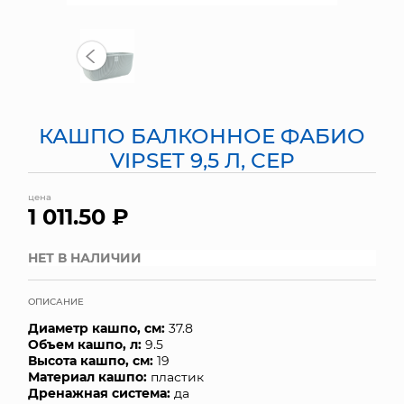
МЯГКИЕ ИГРУШКИ
КОРЗИНЫ
ЯЩИКИ
КАШПО БАЛКОННОЕ ФАБИО
СУНДУКИ
VIPSET 9,5 Л, СЕР
ИСКУССТВЕННЫЕ ЦВЕТЫ
цена
1 011.50 ₽
ПАКЕТЫ И СУМКИ
НЕТ В НАЛИЧИИ
ПОДАРОЧНЫЕ КАРТЫ
ОПИСАНИЕ
ТОРГОВЫЙ ЦЕНТР
Диаметр кашпо, см:
37.8
Объем кашпо, л:
9.5
ОПТОВЫМ КЛИЕНТАМ
Высота кашпо, см:
19
Материал кашпо:
пластик
ДОСТАВКА И ОПЛАТА
Дренажная система:
да