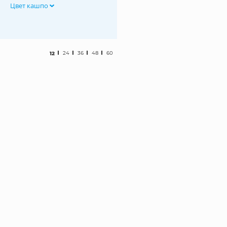
Цвет кашпо
12
24
36
48
60