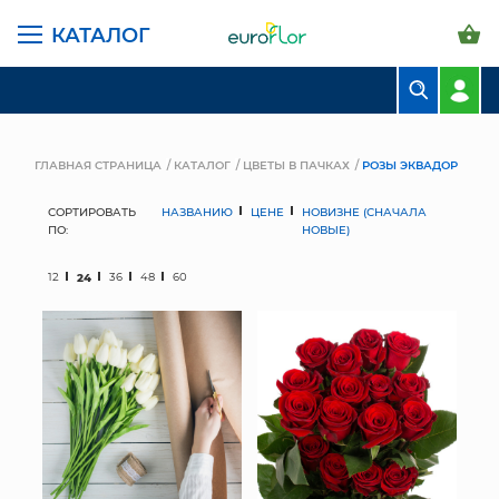
КАТАЛОГ
БУКЕТЫ
КОМПОЗИЦИИ
ГЛАВНАЯ СТРАНИЦА
КАТАЛОГ
ЦВЕТЫ В ПАЧКАХ
РОЗЫ ЭКВАДОР
ЦВЕТЫ В ПАЧКАХ
СОРТИРОВАТЬ
НАЗВАНИЮ
ЦЕНЕ
НОВИЗНЕ (СНАЧАЛА
ПО:
НОВЫЕ)
СВАДЕБНАЯ ФЛОРИСТИКА
12
24
36
48
60
КОМНАТНЫЕ РАСТЕНИЯ
ГОРШКИ И КАШПО
ГРУНТЫ И УДОБРЕНИЯ
ПРЕДМЕТЫ ИНТЕРЬЕРА
ВАЗЫ