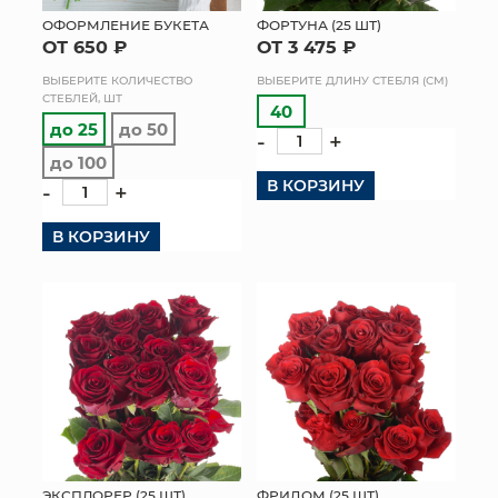
ОФОРМЛЕНИЕ БУКЕТА
ФОРТУНА (25 ШТ)
МЯГКИЕ ИГРУШКИ
ОТ 650 ₽
ОТ 3 475 ₽
ВЫБЕРИТЕ КОЛИЧЕСТВО
ВЫБЕРИТЕ ДЛИНУ СТЕБЛЯ (СМ)
КОРЗИНЫ
СТЕБЛЕЙ, ШТ
40
до 25
до 50
-
+
ЯЩИКИ
до 100
В КОРЗИНУ
СУНДУКИ
-
+
В КОРЗИНУ
ИСКУССТВЕННЫЕ ЦВЕТЫ
ПАКЕТЫ И СУМКИ
ПОДАРОЧНЫЕ КАРТЫ
ТОРГОВЫЙ ЦЕНТР
ОПТОВЫМ КЛИЕНТАМ
ДОСТАВКА И ОПЛАТА
ЭКСПЛОРЕР (25 ШТ)
ФРИДОМ (25 ШТ)