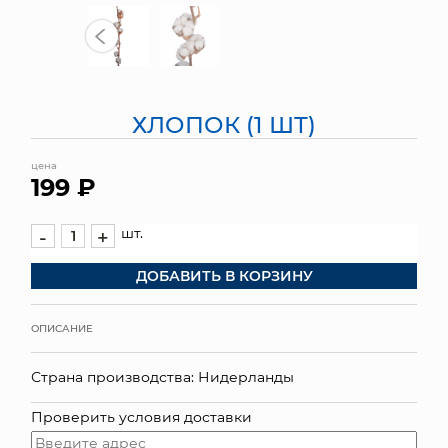
МЯГКИЕ ИГРУШКИ
КОРЗИНЫ
ХЛОПОК (1 ШТ)
ЯЩИКИ
цена
СУНДУКИ
199 ₽
ИСКУССТВЕННЫЕ ЦВЕТЫ
шт.
-
+
ПАКЕТЫ И СУМКИ
ДОБАВИТЬ В КОРЗИНУ
ПОДАРОЧНЫЕ КАРТЫ
ОПИСАНИЕ
ТОРГОВЫЙ ЦЕНТР
Страна производства: Нидерланды
ОПТОВЫМ КЛИЕНТАМ
Проверить условия доставки
ДОСТАВКА И ОПЛАТА