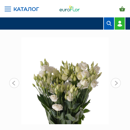
КАТАЛОГ
ГЛАВНАЯ СТРАНИЦА
КАТАЛОГ
ЦВЕТЫ В ПАЧКАХ
ПРОЧИЕ ЦВЕТЫ
ЭУСТОМА РОЗИТА БЕЛАЯ (10 ШТ)
БУКЕТЫ
КОМПОЗИЦИИ
ЦВЕТЫ В ПАЧКАХ
СВАДЕБНАЯ ФЛОРИСТИКА
КОМНАТНЫЕ РАСТЕНИЯ
ГОРШКИ И КАШПО
ГРУНТЫ И УДОБРЕНИЯ
ПРЕДМЕТЫ ИНТЕРЬЕРА
ВАЗЫ