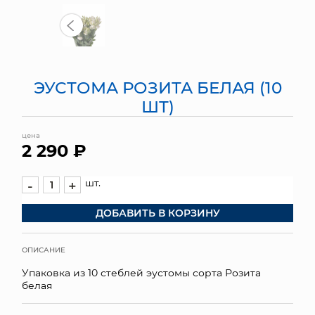
МЯГКИЕ ИГРУШКИ
КОРЗИНЫ
ЭУСТОМА РОЗИТА БЕЛАЯ (10
ЯЩИКИ
ШТ)
СУНДУКИ
цена
2 290 ₽
ИСКУССТВЕННЫЕ ЦВЕТЫ
ПАКЕТЫ И СУМКИ
шт.
-
+
ДОБАВИТЬ В КОРЗИНУ
ПОДАРОЧНЫЕ КАРТЫ
ТОРГОВЫЙ ЦЕНТР
ОПИСАНИЕ
Упаковка из 10 стеблей эустомы сорта Розита
ОПТОВЫМ КЛИЕНТАМ
белая
ДОСТАВКА И ОПЛАТА