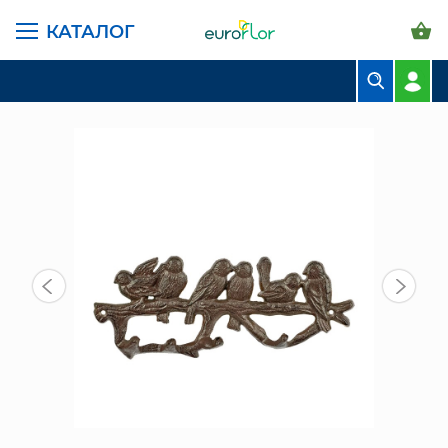
КАТАЛОГ
ГЛАВНАЯ СТРАНИЦА
КАТАЛОГ
ПРЕДМЕТЫ ИНТЕРЬЕРА
ПРОЧЕЕ
ВЕШАЛКА "ПТИЦЫ" (SP5083)
БУКЕТЫ
КОМПОЗИЦИИ
ЦВЕТЫ В ПАЧКАХ
СВАДЕБНАЯ ФЛОРИСТИКА
КОМНАТНЫЕ РАСТЕНИЯ
ГОРШКИ И КАШПО
ГРУНТЫ И УДОБРЕНИЯ
ПРЕДМЕТЫ ИНТЕРЬЕРА
ВАЗЫ