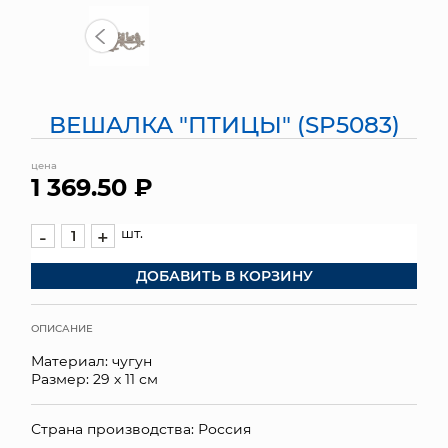
МЯГКИЕ ИГРУШКИ
КОРЗИНЫ
ВЕШАЛКА "ПТИЦЫ" (SP5083)
ЯЩИКИ
цена
СУНДУКИ
1 369.50 ₽
ИСКУССТВЕННЫЕ ЦВЕТЫ
шт.
-
+
ПАКЕТЫ И СУМКИ
ДОБАВИТЬ В КОРЗИНУ
ПОДАРОЧНЫЕ КАРТЫ
ОПИСАНИЕ
ТОРГОВЫЙ ЦЕНТР
Материал: чугун
Размер: 29 х 11 см
ОПТОВЫМ КЛИЕНТАМ
Страна производства: Россия
ДОСТАВКА И ОПЛАТА