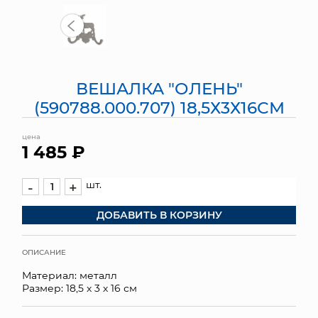
МЯГКИЕ ИГРУШКИ
КОРЗИНЫ
ВЕШАЛКА "ОЛЕНЬ"
ЯЩИКИ
(590788.000.707) 18,5Х3Х16СМ
СУНДУКИ
цена
1 485 ₽
ИСКУССТВЕННЫЕ ЦВЕТЫ
ПАКЕТЫ И СУМКИ
шт.
-
+
ДОБАВИТЬ В КОРЗИНУ
ПОДАРОЧНЫЕ КАРТЫ
ТОРГОВЫЙ ЦЕНТР
ОПИСАНИЕ
Материал: металл
ОПТОВЫМ КЛИЕНТАМ
Размер: 18,5 х 3 х 16 см
ДОСТАВКА И ОПЛАТА