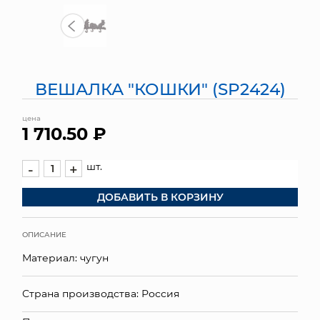
МЯГКИЕ ИГРУШКИ
КОРЗИНЫ
ВЕШАЛКА "КОШКИ" (SP2424)
ЯЩИКИ
цена
СУНДУКИ
1 710.50 ₽
ИСКУССТВЕННЫЕ ЦВЕТЫ
шт.
-
+
ПАКЕТЫ И СУМКИ
ДОБАВИТЬ В КОРЗИНУ
ПОДАРОЧНЫЕ КАРТЫ
ОПИСАНИЕ
ТОРГОВЫЙ ЦЕНТР
Материал: чугун
ОПТОВЫМ КЛИЕНТАМ
Страна производства: Россия
ДОСТАВКА И ОПЛАТА