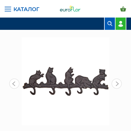
КАТАЛОГ
ГЛАВНАЯ СТРАНИЦА
КАТАЛОГ
ПРЕДМЕТЫ ИНТЕРЬЕРА
ПРОЧЕЕ
ВЕШАЛКА "КОШКИ" (SP2424)
БУКЕТЫ
КОМПОЗИЦИИ
ЦВЕТЫ В ПАЧКАХ
СВАДЕБНАЯ ФЛОРИСТИКА
КОМНАТНЫЕ РАСТЕНИЯ
ГОРШКИ И КАШПО
ГРУНТЫ И УДОБРЕНИЯ
ПРЕДМЕТЫ ИНТЕРЬЕРА
ВАЗЫ