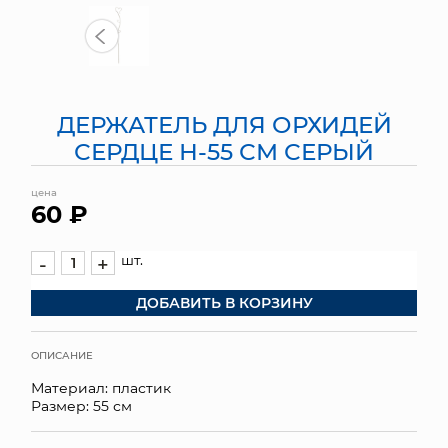
МЯГКИЕ ИГРУШКИ
КОРЗИНЫ
ДЕРЖАТЕЛЬ ДЛЯ ОРХИДЕЙ
ЯЩИКИ
СЕРДЦЕ Н-55 СМ СЕРЫЙ
СУНДУКИ
цена
60 ₽
ИСКУССТВЕННЫЕ ЦВЕТЫ
ПАКЕТЫ И СУМКИ
шт.
-
+
ДОБАВИТЬ В КОРЗИНУ
ПОДАРОЧНЫЕ КАРТЫ
ТОРГОВЫЙ ЦЕНТР
ОПИСАНИЕ
Материал: пластик
ОПТОВЫМ КЛИЕНТАМ
Размер: 55 см
ДОСТАВКА И ОПЛАТА