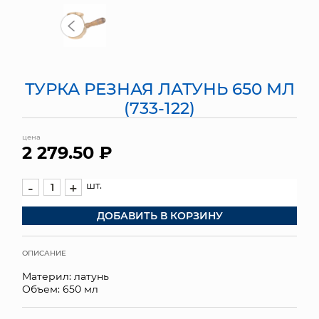
МЯГКИЕ ИГРУШКИ
КОРЗИНЫ
ТУРКА РЕЗНАЯ ЛАТУНЬ 650 МЛ
ЯЩИКИ
(733-122)
СУНДУКИ
цена
2 279.50 ₽
ИСКУССТВЕННЫЕ ЦВЕТЫ
ПАКЕТЫ И СУМКИ
шт.
-
+
ДОБАВИТЬ В КОРЗИНУ
ПОДАРОЧНЫЕ КАРТЫ
ТОРГОВЫЙ ЦЕНТР
ОПИСАНИЕ
Материл: латунь
ОПТОВЫМ КЛИЕНТАМ
Объем: 650 мл
ДОСТАВКА И ОПЛАТА