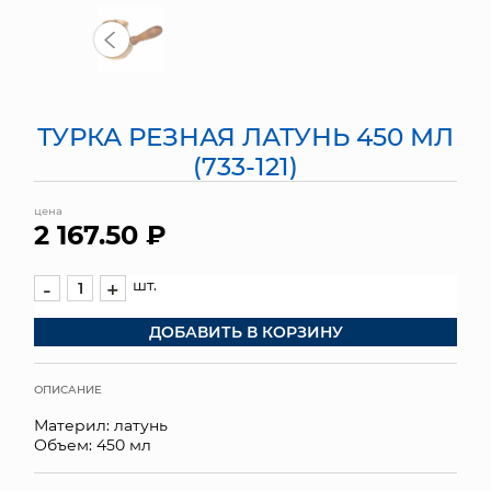
МЯГКИЕ ИГРУШКИ
КОРЗИНЫ
ТУРКА РЕЗНАЯ ЛАТУНЬ 450 МЛ
ЯЩИКИ
(733-121)
СУНДУКИ
цена
2 167.50 ₽
ИСКУССТВЕННЫЕ ЦВЕТЫ
ПАКЕТЫ И СУМКИ
шт.
-
+
ДОБАВИТЬ В КОРЗИНУ
ПОДАРОЧНЫЕ КАРТЫ
ТОРГОВЫЙ ЦЕНТР
ОПИСАНИЕ
Материл: латунь
ОПТОВЫМ КЛИЕНТАМ
Объем: 450 мл
ДОСТАВКА И ОПЛАТА