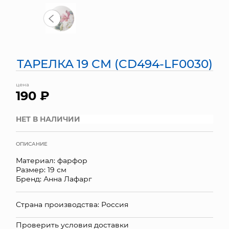
МЯГКИЕ ИГРУШКИ
КОРЗИНЫ
ТАРЕЛКА 19 СМ (CD494-LF0030)
ЯЩИКИ
цена
СУНДУКИ
190 ₽
ИСКУССТВЕННЫЕ ЦВЕТЫ
НЕТ В НАЛИЧИИ
ПАКЕТЫ И СУМКИ
ОПИСАНИЕ
ПОДАРОЧНЫЕ КАРТЫ
Материал: фарфор
Размер: 19 см
ТОРГОВЫЙ ЦЕНТР
Бренд: Анна Лафарг
ОПТОВЫМ КЛИЕНТАМ
Страна производства: Россия
ДОСТАВКА И ОПЛАТА
Проверить условия доставки