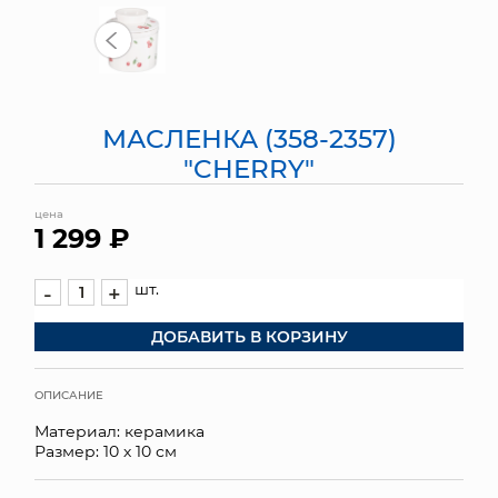
МЯГКИЕ ИГРУШКИ
КОРЗИНЫ
МАСЛЕНКА (358-2357)
ЯЩИКИ
"CHERRY"
СУНДУКИ
цена
1 299 ₽
ИСКУССТВЕННЫЕ ЦВЕТЫ
ПАКЕТЫ И СУМКИ
шт.
-
+
ДОБАВИТЬ В КОРЗИНУ
ПОДАРОЧНЫЕ КАРТЫ
ТОРГОВЫЙ ЦЕНТР
ОПИСАНИЕ
Материал: керамика
ОПТОВЫМ КЛИЕНТАМ
Размер: 10 х 10 см
ДОСТАВКА И ОПЛАТА