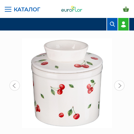
КАТАЛОГ
ГЛАВНАЯ СТРАНИЦА
КАТАЛОГ
ПРЕДМЕТЫ ИНТЕРЬЕРА
МАСЛЕНКА (358-2357) "CHERRY"
БУКЕТЫ
КОМПОЗИЦИИ
ЦВЕТЫ В ПАЧКАХ
СВАДЕБНАЯ ФЛОРИСТИКА
КОМНАТНЫЕ РАСТЕНИЯ
ГОРШКИ И КАШПО
ГРУНТЫ И УДОБРЕНИЯ
ПРЕДМЕТЫ ИНТЕРЬЕРА
ВАЗЫ