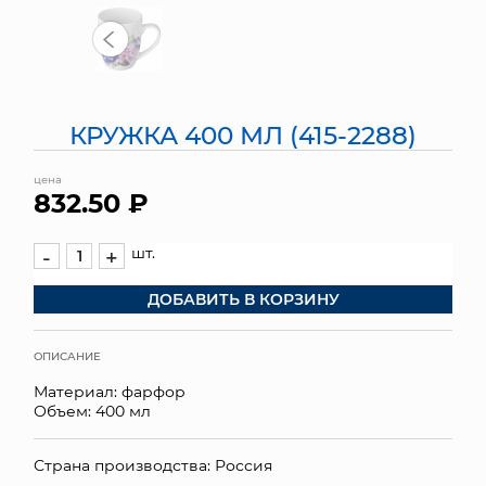
МЯГКИЕ ИГРУШКИ
КОРЗИНЫ
КРУЖКА 400 МЛ (415-2288)
ЯЩИКИ
цена
СУНДУКИ
832.50 ₽
ИСКУССТВЕННЫЕ ЦВЕТЫ
шт.
-
+
ПАКЕТЫ И СУМКИ
ДОБАВИТЬ В КОРЗИНУ
ПОДАРОЧНЫЕ КАРТЫ
ОПИСАНИЕ
ТОРГОВЫЙ ЦЕНТР
Материал: фарфор
Объем: 400 мл
ОПТОВЫМ КЛИЕНТАМ
Страна производства: Россия
ДОСТАВКА И ОПЛАТА