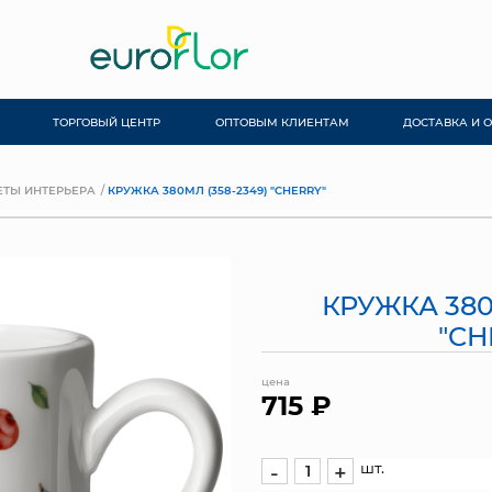
ТОРГОВЫЙ ЦЕНТР
ОПТОВЫМ КЛИЕНТАМ
ДОСТАВКА И 
ТЫ ИНТЕРЬЕРА
КРУЖКА 380МЛ (358-2349) "CHERRY"
КРУЖКА 380
"CH
цена
715 ₽
шт.
-
+