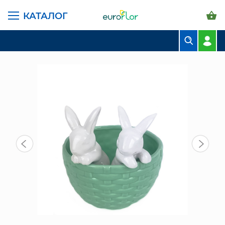
КАТАЛОГ
ГЛАВНАЯ СТРАНИЦА
КАТАЛОГ
ПРЕДМЕТЫ ИНТЕРЬЕРА
КОРЗИНКА С ЗАЙЧИКАМИ ЗЕЛ (733-439)
БУКЕТЫ
КОМПОЗИЦИИ
ЦВЕТЫ В ПАЧКАХ
СВАДЕБНАЯ ФЛОРИСТИКА
КОМНАТНЫЕ РАСТЕНИЯ
ГОРШКИ И КАШПО
ГРУНТЫ И УДОБРЕНИЯ
ПРЕДМЕТЫ ИНТЕРЬЕРА
ВАЗЫ