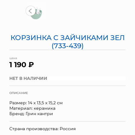
МЯГКИЕ ИГРУШКИ
КОРЗИНЫ
КОРЗИНКА С ЗАЙЧИКАМИ ЗЕЛ
ЯЩИКИ
(733-439)
СУНДУКИ
цена
1 190 ₽
ИСКУССТВЕННЫЕ ЦВЕТЫ
ПАКЕТЫ И СУМКИ
НЕТ В НАЛИЧИИ
ПОДАРОЧНЫЕ КАРТЫ
ОПИСАНИЕ
Размер: 14 х 13,5 х 15,2 см
ТОРГОВЫЙ ЦЕНТР
Материал: керамика
Бренд: Грин кантри
ОПТОВЫМ КЛИЕНТАМ
Страна производства: Россия
ДОСТАВКА И ОПЛАТА