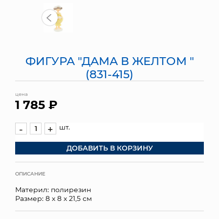
МЯГКИЕ ИГРУШКИ
КОРЗИНЫ
ФИГУРА "ДАМА В ЖЕЛТОМ "
ЯЩИКИ
(831-415)
СУНДУКИ
цена
1 785 ₽
ИСКУССТВЕННЫЕ ЦВЕТЫ
ПАКЕТЫ И СУМКИ
шт.
-
+
ДОБАВИТЬ В КОРЗИНУ
ПОДАРОЧНЫЕ КАРТЫ
ТОРГОВЫЙ ЦЕНТР
ОПИСАНИЕ
Материл: полирезин
ОПТОВЫМ КЛИЕНТАМ
Размер: 8 х 8 х 21,5 см
ДОСТАВКА И ОПЛАТА