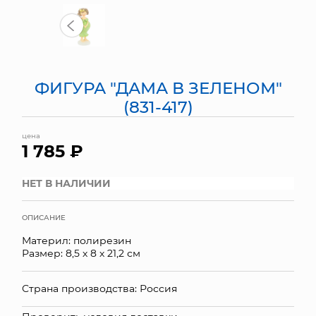
МЯГКИЕ ИГРУШКИ
КОРЗИНЫ
ФИГУРА "ДАМА В ЗЕЛЕНОМ"
ЯЩИКИ
(831-417)
СУНДУКИ
цена
1 785 ₽
ИСКУССТВЕННЫЕ ЦВЕТЫ
ПАКЕТЫ И СУМКИ
НЕТ В НАЛИЧИИ
ПОДАРОЧНЫЕ КАРТЫ
ОПИСАНИЕ
Материл: полирезин
ТОРГОВЫЙ ЦЕНТР
Размер: 8,5 х 8 х 21,2 см
ОПТОВЫМ КЛИЕНТАМ
Страна производства: Россия
ДОСТАВКА И ОПЛАТА