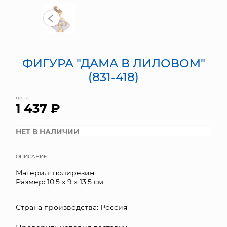
МЯГКИЕ ИГРУШКИ
КОРЗИНЫ
ФИГУРА "ДАМА В ЛИЛОВОМ"
ЯЩИКИ
(831-418)
СУНДУКИ
цена
1 437 ₽
ИСКУССТВЕННЫЕ ЦВЕТЫ
ПАКЕТЫ И СУМКИ
НЕТ В НАЛИЧИИ
ПОДАРОЧНЫЕ КАРТЫ
ОПИСАНИЕ
Материл: полирезин
ТОРГОВЫЙ ЦЕНТР
Размер: 10,5 х 9 х 13,5 см
ОПТОВЫМ КЛИЕНТАМ
Страна производства: Россия
ДОСТАВКА И ОПЛАТА