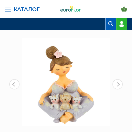
КАТАЛОГ
ГЛАВНАЯ СТРАНИЦА
КАТАЛОГ
ПРЕДМЕТЫ ИНТЕРЬЕРА
ФИГУРА "ДАМА В ЛИЛОВОМ" (831-418)
БУКЕТЫ
КОМПОЗИЦИИ
ЦВЕТЫ В ПАЧКАХ
СВАДЕБНАЯ ФЛОРИСТИКА
КОМНАТНЫЕ РАСТЕНИЯ
ГОРШКИ И КАШПО
ГРУНТЫ И УДОБРЕНИЯ
ПРЕДМЕТЫ ИНТЕРЬЕРА
ВАЗЫ