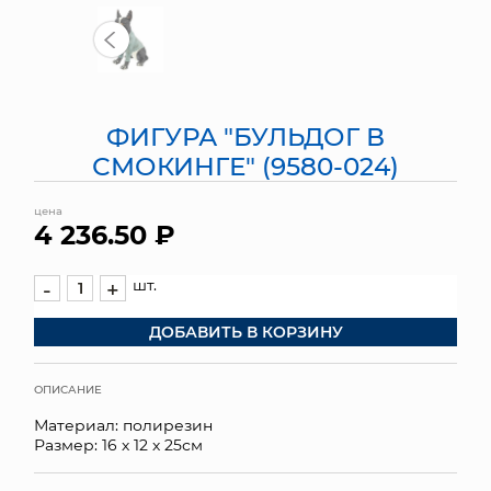
МЯГКИЕ ИГРУШКИ
КОРЗИНЫ
ФИГУРА "БУЛЬДОГ В
ЯЩИКИ
СМОКИНГЕ" (9580-024)
СУНДУКИ
цена
4 236.50 ₽
ИСКУССТВЕННЫЕ ЦВЕТЫ
ПАКЕТЫ И СУМКИ
шт.
-
+
ДОБАВИТЬ В КОРЗИНУ
ПОДАРОЧНЫЕ КАРТЫ
ТОРГОВЫЙ ЦЕНТР
ОПИСАНИЕ
Материал: полирезин
ОПТОВЫМ КЛИЕНТАМ
Размер: 16 х 12 х 25см
ДОСТАВКА И ОПЛАТА