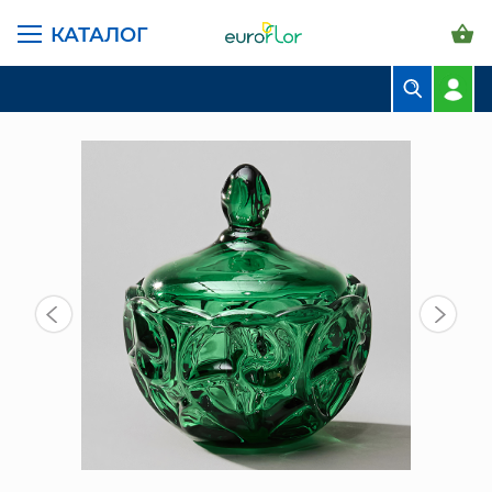
КАТАЛОГ
ГЛАВНАЯ СТРАНИЦА
КАТАЛОГ
ПРЕДМЕТЫ ИНТЕРЬЕРА
БЛЮДО С КРЫШКОЙ 12Х12СМ (695-075)
БУКЕТЫ
КОМПОЗИЦИИ
ЦВЕТЫ В ПАЧКАХ
СВАДЕБНАЯ ФЛОРИСТИКА
КОМНАТНЫЕ РАСТЕНИЯ
ГОРШКИ И КАШПО
ГРУНТЫ И УДОБРЕНИЯ
ПРЕДМЕТЫ ИНТЕРЬЕРА
ВАЗЫ