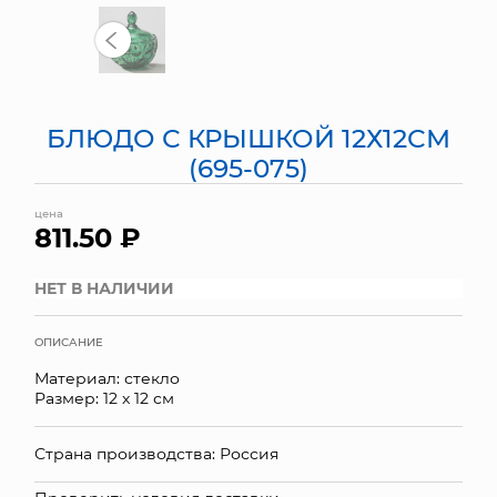
МЯГКИЕ ИГРУШКИ
КОРЗИНЫ
БЛЮДО С КРЫШКОЙ 12Х12СМ
ЯЩИКИ
(695-075)
СУНДУКИ
цена
811.50 ₽
ИСКУССТВЕННЫЕ ЦВЕТЫ
ПАКЕТЫ И СУМКИ
НЕТ В НАЛИЧИИ
ПОДАРОЧНЫЕ КАРТЫ
ОПИСАНИЕ
Материал: стекло
ТОРГОВЫЙ ЦЕНТР
Размер: 12 х 12 см
ОПТОВЫМ КЛИЕНТАМ
Страна производства: Россия
ДОСТАВКА И ОПЛАТА