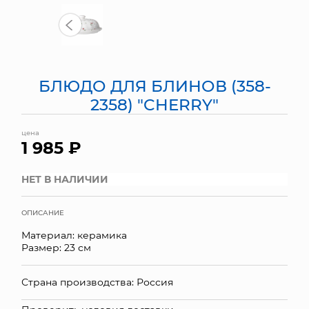
МЯГКИЕ ИГРУШКИ
КОРЗИНЫ
БЛЮДО ДЛЯ БЛИНОВ (358-
ЯЩИКИ
2358) "CHERRY"
СУНДУКИ
цена
1 985 ₽
ИСКУССТВЕННЫЕ ЦВЕТЫ
ПАКЕТЫ И СУМКИ
НЕТ В НАЛИЧИИ
ПОДАРОЧНЫЕ КАРТЫ
ОПИСАНИЕ
Материал: керамика
ТОРГОВЫЙ ЦЕНТР
Размер: 23 см
ОПТОВЫМ КЛИЕНТАМ
Страна производства: Россия
ДОСТАВКА И ОПЛАТА