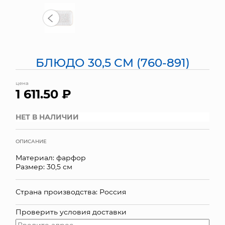
МЯГКИЕ ИГРУШКИ
КОРЗИНЫ
БЛЮДО 30,5 СМ (760-891)
ЯЩИКИ
цена
СУНДУКИ
1 611.50 ₽
ИСКУССТВЕННЫЕ ЦВЕТЫ
НЕТ В НАЛИЧИИ
ПАКЕТЫ И СУМКИ
ОПИСАНИЕ
ПОДАРОЧНЫЕ КАРТЫ
Материал: фарфор
Размер: 30,5 см
ТОРГОВЫЙ ЦЕНТР
Страна производства: Россия
ОПТОВЫМ КЛИЕНТАМ
Проверить условия доставки
ДОСТАВКА И ОПЛАТА