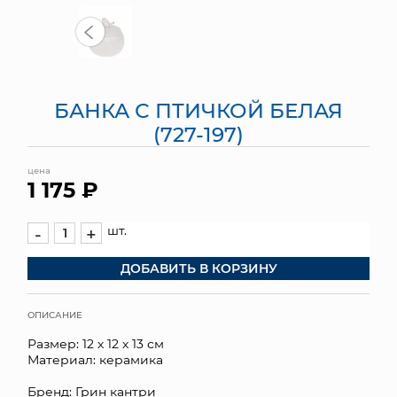
МЯГКИЕ ИГРУШКИ
КОРЗИНЫ
БАНКА С ПТИЧКОЙ БЕЛАЯ
ЯЩИКИ
(727-197)
СУНДУКИ
цена
1 175 ₽
ИСКУССТВЕННЫЕ ЦВЕТЫ
ПАКЕТЫ И СУМКИ
шт.
-
+
ДОБАВИТЬ В КОРЗИНУ
ПОДАРОЧНЫЕ КАРТЫ
ТОРГОВЫЙ ЦЕНТР
ОПИСАНИЕ
Размер: 12 х 12 х 13 см
ОПТОВЫМ КЛИЕНТАМ
Материал: керамика
ДОСТАВКА И ОПЛАТА
Бренд: Грин кантри