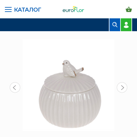
КАТАЛОГ
ГЛАВНАЯ СТРАНИЦА
КАТАЛОГ
ПРЕДМЕТЫ ИНТЕРЬЕРА
БАНКА С ПТИЧКОЙ БЕЛАЯ (727-197)
БУКЕТЫ
КОМПОЗИЦИИ
ЦВЕТЫ В ПАЧКАХ
СВАДЕБНАЯ ФЛОРИСТИКА
КОМНАТНЫЕ РАСТЕНИЯ
ГОРШКИ И КАШПО
ГРУНТЫ И УДОБРЕНИЯ
ПРЕДМЕТЫ ИНТЕРЬЕРА
ВАЗЫ