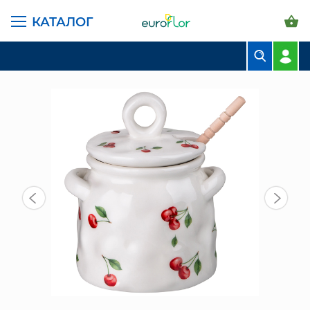
КАТАЛОГ
ГЛАВНАЯ СТРАНИЦА
КАТАЛОГ
ПРЕДМЕТЫ ИНТЕРЬЕРА
БАНКА ДЛЯ МЁДА (358-2353) "CHERRY"
БУКЕТЫ
КОМПОЗИЦИИ
ЦВЕТЫ В ПАЧКАХ
СВАДЕБНАЯ ФЛОРИСТИКА
КОМНАТНЫЕ РАСТЕНИЯ
ГОРШКИ И КАШПО
ГРУНТЫ И УДОБРЕНИЯ
ПРЕДМЕТЫ ИНТЕРЬЕРА
ВАЗЫ