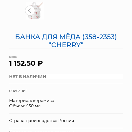
МЯГКИЕ ИГРУШКИ
КОРЗИНЫ
БАНКА ДЛЯ МЁДА (358-2353)
ЯЩИКИ
"CHERRY"
СУНДУКИ
цена
1 152.50 ₽
ИСКУССТВЕННЫЕ ЦВЕТЫ
ПАКЕТЫ И СУМКИ
НЕТ В НАЛИЧИИ
ПОДАРОЧНЫЕ КАРТЫ
ОПИСАНИЕ
Материал: керамика
ТОРГОВЫЙ ЦЕНТР
Объем: 450 мл
ОПТОВЫМ КЛИЕНТАМ
Страна производства: Россия
ДОСТАВКА И ОПЛАТА