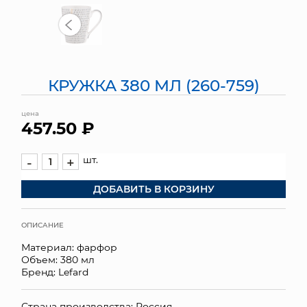
МЯГКИЕ ИГРУШКИ
КОРЗИНЫ
КРУЖКА 380 МЛ (260-759)
ЯЩИКИ
цена
СУНДУКИ
457.50 ₽
ИСКУССТВЕННЫЕ ЦВЕТЫ
шт.
-
+
ПАКЕТЫ И СУМКИ
ДОБАВИТЬ В КОРЗИНУ
ПОДАРОЧНЫЕ КАРТЫ
ОПИСАНИЕ
ТОРГОВЫЙ ЦЕНТР
Материал: фарфор
Объем: 380 мл
ОПТОВЫМ КЛИЕНТАМ
Бренд: Lefard
ДОСТАВКА И ОПЛАТА
Страна производства: Россия