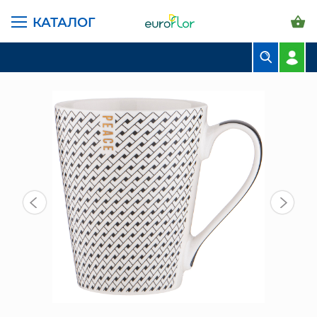
КАТАЛОГ
ГЛАВНАЯ СТРАНИЦА
КАТАЛОГ
ПРЕДМЕТЫ ИНТЕРЬЕРА
ПОСУДА
КРУЖКА 380 МЛ (260-759)
БУКЕТЫ
КОМПОЗИЦИИ
ЦВЕТЫ В ПАЧКАХ
СВАДЕБНАЯ ФЛОРИСТИКА
КОМНАТНЫЕ РАСТЕНИЯ
ГОРШКИ И КАШПО
ГРУНТЫ И УДОБРЕНИЯ
ПРЕДМЕТЫ ИНТЕРЬЕРА
ВАЗЫ