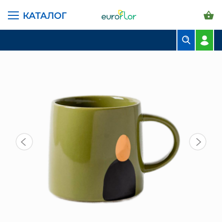
КАТАЛОГ
ГЛАВНАЯ СТРАНИЦА
КАТАЛОГ
ПРЕДМЕТЫ ИНТЕРЬЕРА
ПОСУДА
КРУЖКА (22-111)
БУКЕТЫ
КОМПОЗИЦИИ
ЦВЕТЫ В ПАЧКАХ
СВАДЕБНАЯ ФЛОРИСТИКА
КОМНАТНЫЕ РАСТЕНИЯ
ГОРШКИ И КАШПО
ГРУНТЫ И УДОБРЕНИЯ
ПРЕДМЕТЫ ИНТЕРЬЕРА
ВАЗЫ