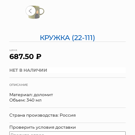
МЯГКИЕ ИГРУШКИ
КОРЗИНЫ
КРУЖКА (22-111)
ЯЩИКИ
цена
СУНДУКИ
687.50 ₽
ИСКУССТВЕННЫЕ ЦВЕТЫ
НЕТ В НАЛИЧИИ
ПАКЕТЫ И СУМКИ
ОПИСАНИЕ
ПОДАРОЧНЫЕ КАРТЫ
Материал: доломит
Объем: 340 мл
ТОРГОВЫЙ ЦЕНТР
Страна производства: Россия
ОПТОВЫМ КЛИЕНТАМ
Проверить условия доставки
ДОСТАВКА И ОПЛАТА