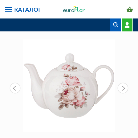
КАТАЛОГ
ГЛАВНАЯ СТРАНИЦА
КАТАЛОГ
ПРЕДМЕТЫ ИНТЕРЬЕРА
ПОСУДА
ЧАЙНИК 900 МЛ (87-261)
БУКЕТЫ
КОМПОЗИЦИИ
ЦВЕТЫ В ПАЧКАХ
СВАДЕБНАЯ ФЛОРИСТИКА
КОМНАТНЫЕ РАСТЕНИЯ
ГОРШКИ И КАШПО
ГРУНТЫ И УДОБРЕНИЯ
ПРЕДМЕТЫ ИНТЕРЬЕРА
ВАЗЫ