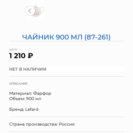
МЯГКИЕ ИГРУШКИ
КОРЗИНЫ
ЧАЙНИК 900 МЛ (87-261)
ЯЩИКИ
цена
СУНДУКИ
1 210 ₽
ИСКУССТВЕННЫЕ ЦВЕТЫ
НЕТ В НАЛИЧИИ
ПАКЕТЫ И СУМКИ
ОПИСАНИЕ
ПОДАРОЧНЫЕ КАРТЫ
Материал: Фарфор
Объем: 900 мл
ТОРГОВЫЙ ЦЕНТР
Бренд: Lefard
ОПТОВЫМ КЛИЕНТАМ
Страна производства: Россия
ДОСТАВКА И ОПЛАТА