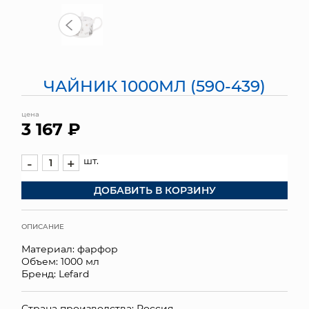
МЯГКИЕ ИГРУШКИ
КОРЗИНЫ
ЧАЙНИК 1000МЛ (590-439)
ЯЩИКИ
цена
СУНДУКИ
3 167 ₽
ИСКУССТВЕННЫЕ ЦВЕТЫ
шт.
-
+
ПАКЕТЫ И СУМКИ
ДОБАВИТЬ В КОРЗИНУ
ПОДАРОЧНЫЕ КАРТЫ
ОПИСАНИЕ
ТОРГОВЫЙ ЦЕНТР
Материал: фарфор
Объем: 1000 мл
ОПТОВЫМ КЛИЕНТАМ
Бренд: Lefard
ДОСТАВКА И ОПЛАТА
Страна производства: Россия