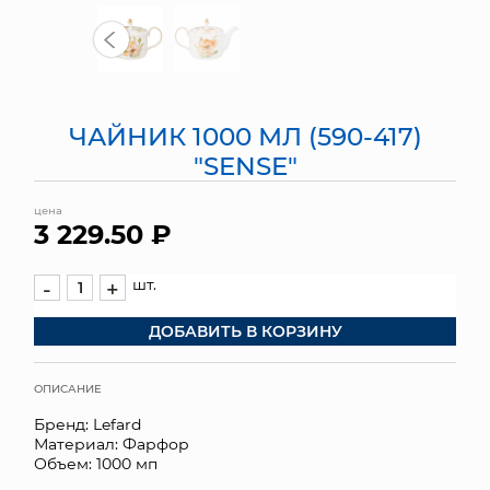
МЯГКИЕ ИГРУШКИ
КОРЗИНЫ
ЧАЙНИК 1000 МЛ (590-417)
ЯЩИКИ
"SENSE"
СУНДУКИ
цена
3 229.50 ₽
ИСКУССТВЕННЫЕ ЦВЕТЫ
ПАКЕТЫ И СУМКИ
шт.
-
+
ДОБАВИТЬ В КОРЗИНУ
ПОДАРОЧНЫЕ КАРТЫ
ТОРГОВЫЙ ЦЕНТР
ОПИСАНИЕ
Бренд: Lefard
ОПТОВЫМ КЛИЕНТАМ
Материал: Фарфор
Объем: 1000 мп
ДОСТАВКА И ОПЛАТА