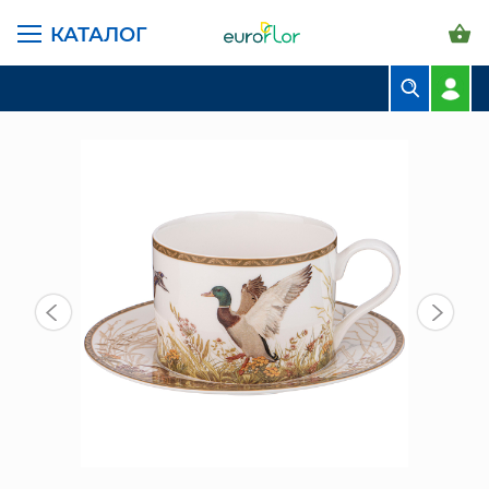
КАТАЛОГ
ГЛАВНАЯ СТРАНИЦА
КАТАЛОГ
ПРЕДМЕТЫ ИНТЕРЬЕРА
ПОСУДА
ЧАЙНАЯ ПАРА 300МЛ (590-504) ОХОТА
БУКЕТЫ
КОМПОЗИЦИИ
ЦВЕТЫ В ПАЧКАХ
СВАДЕБНАЯ ФЛОРИСТИКА
КОМНАТНЫЕ РАСТЕНИЯ
ГОРШКИ И КАШПО
ГРУНТЫ И УДОБРЕНИЯ
ПРЕДМЕТЫ ИНТЕРЬЕРА
ВАЗЫ