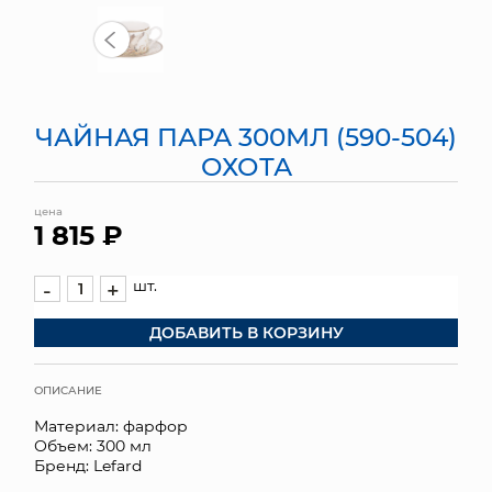
МЯГКИЕ ИГРУШКИ
КОРЗИНЫ
ЧАЙНАЯ ПАРА 300МЛ (590-504)
ЯЩИКИ
ОХОТА
СУНДУКИ
цена
1 815 ₽
ИСКУССТВЕННЫЕ ЦВЕТЫ
ПАКЕТЫ И СУМКИ
шт.
-
+
ДОБАВИТЬ В КОРЗИНУ
ПОДАРОЧНЫЕ КАРТЫ
ТОРГОВЫЙ ЦЕНТР
ОПИСАНИЕ
Материал: фарфор
ОПТОВЫМ КЛИЕНТАМ
Объем: 300 мл
Бренд: Lefard
ДОСТАВКА И ОПЛАТА