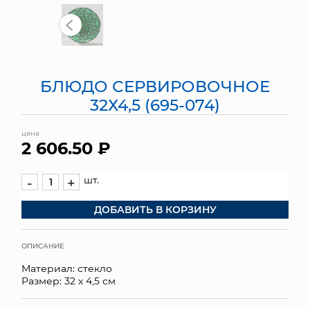
МЯГКИЕ ИГРУШКИ
КОРЗИНЫ
БЛЮДО СЕРВИРОВОЧНОЕ
ЯЩИКИ
32Х4,5 (695-074)
СУНДУКИ
цена
2 606.50 ₽
ИСКУССТВЕННЫЕ ЦВЕТЫ
ПАКЕТЫ И СУМКИ
шт.
-
+
ДОБАВИТЬ В КОРЗИНУ
ПОДАРОЧНЫЕ КАРТЫ
ТОРГОВЫЙ ЦЕНТР
ОПИСАНИЕ
Материал: стекло
ОПТОВЫМ КЛИЕНТАМ
Размер: 32 х 4,5 см
ДОСТАВКА И ОПЛАТА