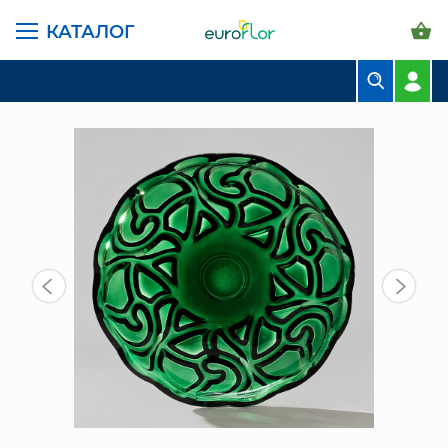
КАТАЛОГ
ГЛАВНАЯ СТРАНИЦА
КАТАЛОГ
ПРЕДМЕТЫ ИНТЕРЬЕРА
ПОСУДА
БЛЮДО СЕРВИРОВОЧНОЕ 32Х4,5 (695-074)
БУКЕТЫ
КОМПОЗИЦИИ
ЦВЕТЫ В ПАЧКАХ
СВАДЕБНАЯ ФЛОРИСТИКА
КОМНАТНЫЕ РАСТЕНИЯ
ГОРШКИ И КАШПО
ГРУНТЫ И УДОБРЕНИЯ
ПРЕДМЕТЫ ИНТЕРЬЕРА
ВАЗЫ