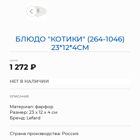
МЯГКИЕ ИГРУШКИ
КОРЗИНЫ
БЛЮДО "КОТИКИ" (264-1046)
ЯЩИКИ
23*12*4СМ
СУНДУКИ
цена
1 272 ₽
ИСКУССТВЕННЫЕ ЦВЕТЫ
ПАКЕТЫ И СУМКИ
НЕТ В НАЛИЧИИ
ПОДАРОЧНЫЕ КАРТЫ
ОПИСАНИЕ
Материал: фарфор
ТОРГОВЫЙ ЦЕНТР
Размер: 23 х 12 х 4 см
Бренд: Lefard
ОПТОВЫМ КЛИЕНТАМ
Страна производства: Россия
ДОСТАВКА И ОПЛАТА