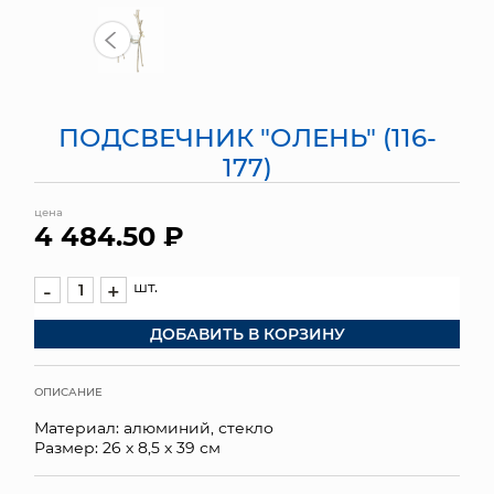
МЯГКИЕ ИГРУШКИ
КОРЗИНЫ
ПОДСВЕЧНИК "ОЛЕНЬ" (116-
ЯЩИКИ
177)
СУНДУКИ
цена
4 484.50 ₽
ИСКУССТВЕННЫЕ ЦВЕТЫ
ПАКЕТЫ И СУМКИ
шт.
-
+
ДОБАВИТЬ В КОРЗИНУ
ПОДАРОЧНЫЕ КАРТЫ
ТОРГОВЫЙ ЦЕНТР
ОПИСАНИЕ
Материал: алюминий, стекло
ОПТОВЫМ КЛИЕНТАМ
Размер: 26 х 8,5 х 39 см
ДОСТАВКА И ОПЛАТА