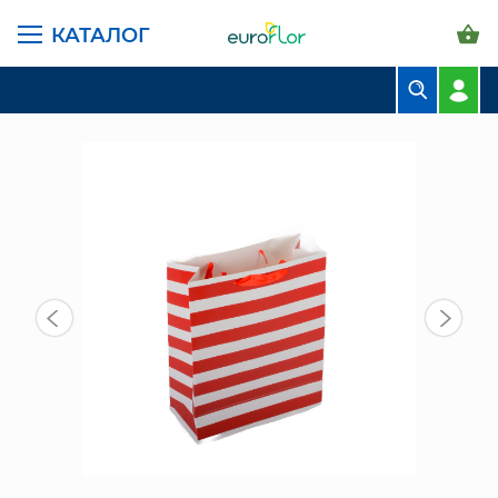
КАТАЛОГ
ГЛАВНАЯ СТРАНИЦА
КАТАЛОГ
ПАКЕТЫ И СУМКИ
ПОДАРОЧНЫЕ ПАКЕТЫ
ПАКЕТ БУМАЖНЫЙ (NA33) РАЗНЫЕ ЦВЕТА
БУКЕТЫ
КОМПОЗИЦИИ
ЦВЕТЫ В ПАЧКАХ
СВАДЕБНАЯ ФЛОРИСТИКА
КОМНАТНЫЕ РАСТЕНИЯ
ГОРШКИ И КАШПО
ГРУНТЫ И УДОБРЕНИЯ
ПРЕДМЕТЫ ИНТЕРЬЕРА
ВАЗЫ