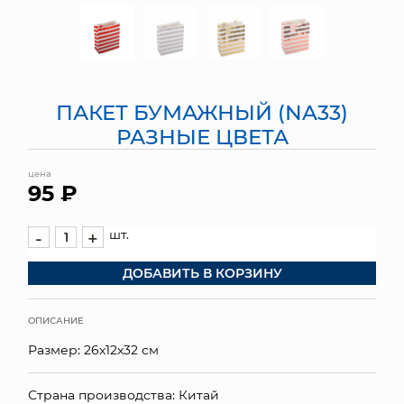
МЯГКИЕ ИГРУШКИ
КОРЗИНЫ
ПАКЕТ БУМАЖНЫЙ (NA33)
ЯЩИКИ
РАЗНЫЕ ЦВЕТА
СУНДУКИ
цена
95 ₽
ИСКУССТВЕННЫЕ ЦВЕТЫ
ПАКЕТЫ И СУМКИ
шт.
-
+
ДОБАВИТЬ В КОРЗИНУ
ПОДАРОЧНЫЕ КАРТЫ
ТОРГОВЫЙ ЦЕНТР
ОПИСАНИЕ
Размер: 26x12x32 см
ОПТОВЫМ КЛИЕНТАМ
ДОСТАВКА И ОПЛАТА
Страна производства: Китай