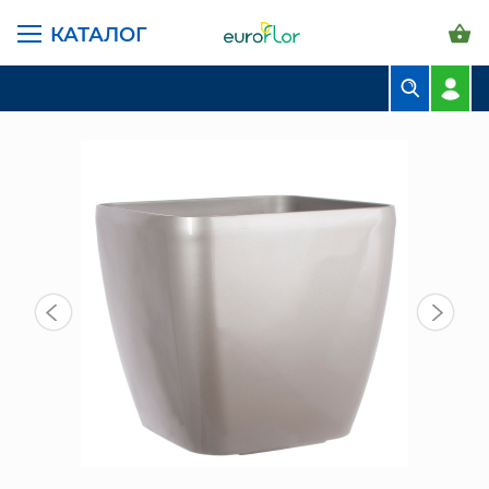
КАТАЛОГ
ГЛАВНАЯ СТРАНИЦА
КАТАЛОГ
ГОРШКИ И КАШПО
ПЛАСТИК LEIZISURE
СН 2308-32 КАШПО ПЛАСТИК СВ СЕР
БУКЕТЫ
КОМПОЗИЦИИ
ЦВЕТЫ В ПАЧКАХ
СВАДЕБНАЯ ФЛОРИСТИКА
КОМНАТНЫЕ РАСТЕНИЯ
ГОРШКИ И КАШПО
ГРУНТЫ И УДОБРЕНИЯ
ПРЕДМЕТЫ ИНТЕРЬЕРА
ВАЗЫ