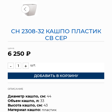
МЯГКИЕ ИГРУШКИ
КОРЗИНЫ
СН 2308-32 КАШПО ПЛАСТИК
ЯЩИКИ
СВ СЕР
СУНДУКИ
цена
6 250 ₽
ИСКУССТВЕННЫЕ ЦВЕТЫ
ПАКЕТЫ И СУМКИ
шт.
-
+
ДОБАВИТЬ В КОРЗИНУ
ПОДАРОЧНЫЕ КАРТЫ
ТОРГОВЫЙ ЦЕНТР
ОПИСАНИЕ
Диаметр кашпо, см:
44
ОПТОВЫМ КЛИЕНТАМ
Объем кашпо, л:
33
Высота кашпо, см:
43
ДОСТАВКА И ОПЛАТА
Материал кашпо:
пластик