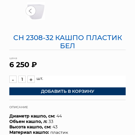
МЯГКИЕ ИГРУШКИ
КОРЗИНЫ
СН 2308-32 КАШПО ПЛАСТИК
ЯЩИКИ
БЕЛ
СУНДУКИ
цена
6 250 ₽
ИСКУССТВЕННЫЕ ЦВЕТЫ
ПАКЕТЫ И СУМКИ
шт.
-
+
ДОБАВИТЬ В КОРЗИНУ
ПОДАРОЧНЫЕ КАРТЫ
ТОРГОВЫЙ ЦЕНТР
ОПИСАНИЕ
Диаметр кашпо, см:
44
ОПТОВЫМ КЛИЕНТАМ
Объем кашпо, л:
33
Высота кашпо, см:
43
ДОСТАВКА И ОПЛАТА
Материал кашпо:
пластик