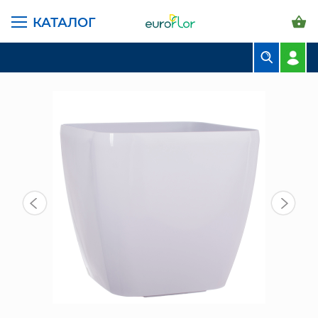
КАТАЛОГ
ГЛАВНАЯ СТРАНИЦА
КАТАЛОГ
ГОРШКИ И КАШПО
ПЛАСТИК LEIZISURE
СН 2308-32 КАШПО ПЛАСТИК БЕЛ
БУКЕТЫ
КОМПОЗИЦИИ
ЦВЕТЫ В ПАЧКАХ
СВАДЕБНАЯ ФЛОРИСТИКА
КОМНАТНЫЕ РАСТЕНИЯ
ГОРШКИ И КАШПО
ГРУНТЫ И УДОБРЕНИЯ
ПРЕДМЕТЫ ИНТЕРЬЕРА
ВАЗЫ