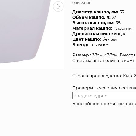
ОПИСАНИЕ
Диаметр кашпо, см:
37
Объем кашпо, л:
23
Высота кашпо, см:
35
Материал кашпо:
пластик
Дренажная система:
да
Цвет кашпо:
белый
Бренд:
Leizisure
Размер : 37см х 37см. Высот
Система автополива в комп
Страна производства: Кита
Проверить условия достав
Ближайшее время самовывоза