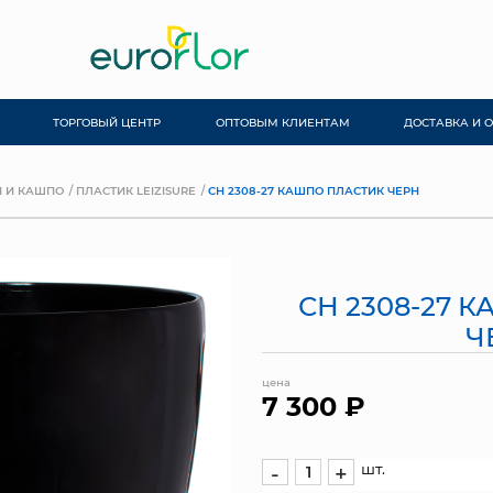
ТОРГОВЫЙ ЦЕНТР
ОПТОВЫМ КЛИЕНТАМ
ДОСТАВКА И 
 И КАШПО
ПЛАСТИК LEIZISURE
СН 2308-27 КАШПО ПЛАСТИК ЧЕРН
СН 2308-27 
Ч
цена
7 300 ₽
шт.
-
+