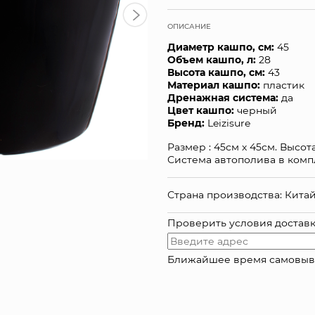
ОПИСАНИЕ
Диаметр кашпо, см:
45
Объем кашпо, л:
28
Высота кашпо, см:
43
Материал кашпо:
пластик
Дренажная система:
да
Цвет кашпо:
черный
Бренд:
Leizisure
Размер : 45см х 45см. Высот
Система автополива в комп
Страна производства: Кита
Проверить условия достав
Ближайшее время самовывоза: