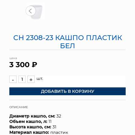
МЯГКИЕ ИГРУШКИ
КОРЗИНЫ
СН 2308-23 КАШПО ПЛАСТИК
ЯЩИКИ
БЕЛ
СУНДУКИ
цена
3 300 ₽
ИСКУССТВЕННЫЕ ЦВЕТЫ
ПАКЕТЫ И СУМКИ
шт.
-
+
ДОБАВИТЬ В КОРЗИНУ
ПОДАРОЧНЫЕ КАРТЫ
ТОРГОВЫЙ ЦЕНТР
ОПИСАНИЕ
Диаметр кашпо, см:
32
ОПТОВЫМ КЛИЕНТАМ
Объем кашпо, л:
11
Высота кашпо, см:
31
ДОСТАВКА И ОПЛАТА
Материал кашпо:
пластик