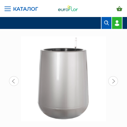
КАТАЛОГ
ГЛАВНАЯ СТРАНИЦА
КАТАЛОГ
ГОРШКИ И КАШПО
ПЛАСТИК LEIZISURE
СН 2308-21 КАШПО ПЛАСТИК СВ СЕР
БУКЕТЫ
КОМПОЗИЦИИ
ЦВЕТЫ В ПАЧКАХ
СВАДЕБНАЯ ФЛОРИСТИКА
КОМНАТНЫЕ РАСТЕНИЯ
ГОРШКИ И КАШПО
ГРУНТЫ И УДОБРЕНИЯ
ПРЕДМЕТЫ ИНТЕРЬЕРА
ВАЗЫ