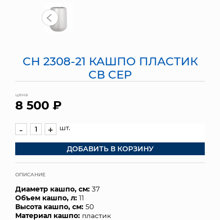
МЯГКИЕ ИГРУШКИ
КОРЗИНЫ
СН 2308-21 КАШПО ПЛАСТИК
ЯЩИКИ
СВ СЕР
СУНДУКИ
цена
8 500 ₽
ИСКУССТВЕННЫЕ ЦВЕТЫ
ПАКЕТЫ И СУМКИ
шт.
-
+
ДОБАВИТЬ В КОРЗИНУ
ПОДАРОЧНЫЕ КАРТЫ
ТОРГОВЫЙ ЦЕНТР
ОПИСАНИЕ
Диаметр кашпо, см:
37
ОПТОВЫМ КЛИЕНТАМ
Объем кашпо, л:
11
Высота кашпо, см:
50
ДОСТАВКА И ОПЛАТА
Материал кашпо:
пластик