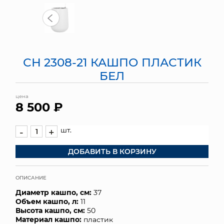
МЯГКИЕ ИГРУШКИ
КОРЗИНЫ
СН 2308-21 КАШПО ПЛАСТИК
ЯЩИКИ
БЕЛ
СУНДУКИ
цена
8 500 ₽
ИСКУССТВЕННЫЕ ЦВЕТЫ
ПАКЕТЫ И СУМКИ
шт.
-
+
ДОБАВИТЬ В КОРЗИНУ
ПОДАРОЧНЫЕ КАРТЫ
ТОРГОВЫЙ ЦЕНТР
ОПИСАНИЕ
Диаметр кашпо, см:
37
ОПТОВЫМ КЛИЕНТАМ
Объем кашпо, л:
11
Высота кашпо, см:
50
ДОСТАВКА И ОПЛАТА
Материал кашпо:
пластик