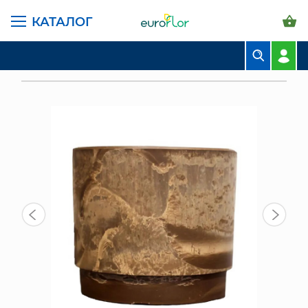
КАТАЛОГ
ГЛАВНАЯ СТРАНИЦА
КАТАЛОГ
ГОРШКИ И КАШПО
ПЛАСТИК GREENSHIP
БУКЕТЫ
ГОРШОК КРУГЛЫЙ С/ДРЕНАЖ ВКЛАД. 5,5Л ШОКОЛАД
КОМПОЗИЦИИ
ЦВЕТЫ В ПАЧКАХ
СВАДЕБНАЯ ФЛОРИСТИКА
КОМНАТНЫЕ РАСТЕНИЯ
ГОРШКИ И КАШПО
ГРУНТЫ И УДОБРЕНИЯ
ПРЕДМЕТЫ ИНТЕРЬЕРА
ВАЗЫ