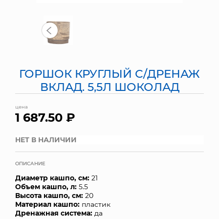
МЯГКИЕ ИГРУШКИ
КОРЗИНЫ
ЯЩИКИ
ГОРШОК КРУГЛЫЙ С/ДРЕНАЖ
СУНДУКИ
ВКЛАД. 5,5Л ШОКОЛАД
ИСКУССТВЕННЫЕ ЦВЕТЫ
цена
1 687.50 ₽
ПАКЕТЫ И СУМКИ
НЕТ В НАЛИЧИИ
ПОДАРОЧНЫЕ КАРТЫ
ОПИСАНИЕ
ТОРГОВЫЙ ЦЕНТР
Диаметр кашпо, см:
21
Объем кашпо, л:
5.5
ОПТОВЫМ КЛИЕНТАМ
Высота кашпо, см:
20
Материал кашпо:
пластик
ДОСТАВКА И ОПЛАТА
Дренажная система:
да