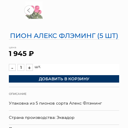
МЯГКИЕ ИГРУШКИ
КОРЗИНЫ
ПИОН АЛЕКС ФЛЭМИНГ (5 ШТ)
ЯЩИКИ
цена
СУНДУКИ
1 945 ₽
ИСКУССТВЕННЫЕ ЦВЕТЫ
шт.
-
+
ПАКЕТЫ И СУМКИ
ДОБАВИТЬ В КОРЗИНУ
ПОДАРОЧНЫЕ КАРТЫ
ОПИСАНИЕ
ТОРГОВЫЙ ЦЕНТР
Упаковка из 5 пионов сорта Алекс Флэминг
ОПТОВЫМ КЛИЕНТАМ
Страна производства: Эквадор
ДОСТАВКА И ОПЛАТА