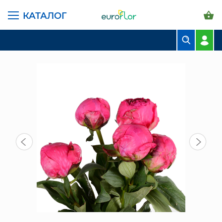
КАТАЛОГ
ГЛАВНАЯ СТРАНИЦА
КАТАЛОГ
ЦВЕТЫ В ПАЧКАХ
ПРОЧИЕ ЦВЕТЫ
ПИОН АЛЕКС ФЛЭМИНГ (5 ШТ)
БУКЕТЫ
КОМПОЗИЦИИ
ЦВЕТЫ В ПАЧКАХ
СВАДЕБНАЯ ФЛОРИСТИКА
КОМНАТНЫЕ РАСТЕНИЯ
ГОРШКИ И КАШПО
ГРУНТЫ И УДОБРЕНИЯ
ПРЕДМЕТЫ ИНТЕРЬЕРА
ВАЗЫ