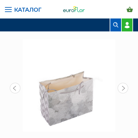
КАТАЛОГ
ГЛАВНАЯ СТРАНИЦА
КАТАЛОГ
ПАКЕТЫ И СУМКИ
ПАКЕТ БУМАЖНЫЙ (NA52) РАЗНЫЕ ЦВЕТА
БУКЕТЫ
КОМПОЗИЦИИ
ЦВЕТЫ В ПАЧКАХ
СВАДЕБНАЯ ФЛОРИСТИКА
КОМНАТНЫЕ РАСТЕНИЯ
ГОРШКИ И КАШПО
ГРУНТЫ И УДОБРЕНИЯ
ПРЕДМЕТЫ ИНТЕРЬЕРА
ВАЗЫ