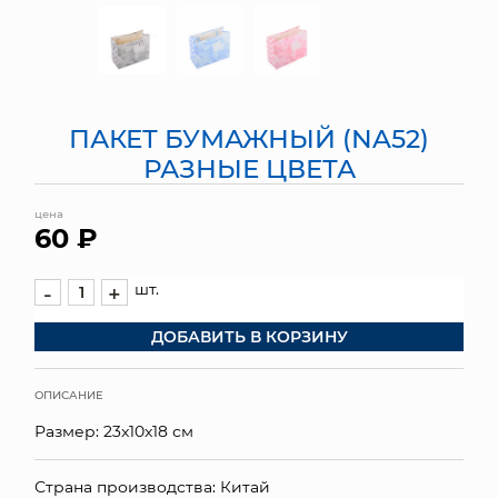
МЯГКИЕ ИГРУШКИ
КОРЗИНЫ
ПАКЕТ БУМАЖНЫЙ (NA52)
ЯЩИКИ
РАЗНЫЕ ЦВЕТА
СУНДУКИ
цена
60 ₽
ИСКУССТВЕННЫЕ ЦВЕТЫ
ПАКЕТЫ И СУМКИ
шт.
-
+
ДОБАВИТЬ В КОРЗИНУ
ПОДАРОЧНЫЕ КАРТЫ
ТОРГОВЫЙ ЦЕНТР
ОПИСАНИЕ
Размер: 23x10x18 см
ОПТОВЫМ КЛИЕНТАМ
ДОСТАВКА И ОПЛАТА
Страна производства: Китай