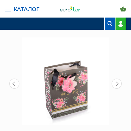
КАТАЛОГ
ГЛАВНАЯ СТРАНИЦА
КАТАЛОГ
ПАКЕТЫ И СУМКИ
ПАКЕТ БУМАЖНЫЙ (NA43) РАЗНЫЕ ЦВЕТА
БУКЕТЫ
КОМПОЗИЦИИ
ЦВЕТЫ В ПАЧКАХ
СВАДЕБНАЯ ФЛОРИСТИКА
КОМНАТНЫЕ РАСТЕНИЯ
ГОРШКИ И КАШПО
ГРУНТЫ И УДОБРЕНИЯ
ПРЕДМЕТЫ ИНТЕРЬЕРА
ВАЗЫ