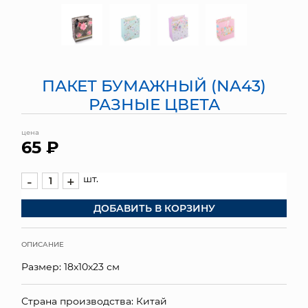
МЯГКИЕ ИГРУШКИ
КОРЗИНЫ
ПАКЕТ БУМАЖНЫЙ (NA43)
ЯЩИКИ
РАЗНЫЕ ЦВЕТА
СУНДУКИ
цена
65 ₽
ИСКУССТВЕННЫЕ ЦВЕТЫ
ПАКЕТЫ И СУМКИ
шт.
-
+
ДОБАВИТЬ В КОРЗИНУ
ПОДАРОЧНЫЕ КАРТЫ
ТОРГОВЫЙ ЦЕНТР
ОПИСАНИЕ
Размер: 18x10x23 см
ОПТОВЫМ КЛИЕНТАМ
ДОСТАВКА И ОПЛАТА
Страна производства: Китай