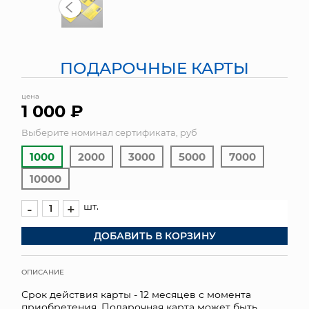
МЯГКИЕ ИГРУШКИ
КОРЗИНЫ
ПОДАРОЧНЫЕ КАРТЫ
ЯЩИКИ
цена
1 000 ₽
СУНДУКИ
Выберите номинал сертификата, руб
ИСКУССТВЕННЫЕ ЦВЕТЫ
1000
2000
3000
5000
7000
ПАКЕТЫ И СУМКИ
10000
шт.
-
+
ПОДАРОЧНЫЕ КАРТЫ
ДОБАВИТЬ В КОРЗИНУ
ТОРГОВЫЙ ЦЕНТР
ОПТОВЫМ КЛИЕНТАМ
ОПИСАНИЕ
Срок действия карты - 12 месяцев с момента
ДОСТАВКА И ОПЛАТА
приобретения. Подарочная карта может быть