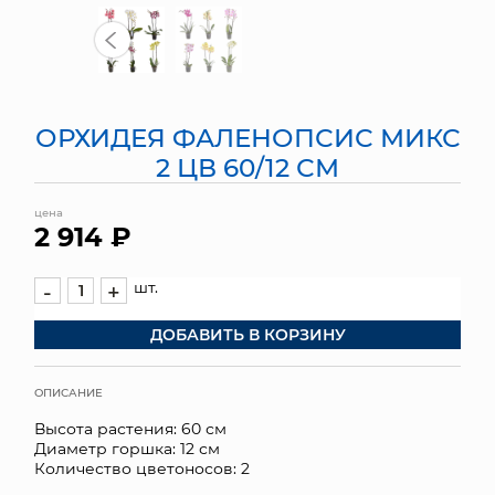
МЯГКИЕ ИГРУШКИ
КОРЗИНЫ
ОРХИДЕЯ ФАЛЕНОПСИС МИКС
ЯЩИКИ
2 ЦВ 60/12 СМ
СУНДУКИ
цена
2 914 ₽
ИСКУССТВЕННЫЕ ЦВЕТЫ
ПАКЕТЫ И СУМКИ
шт.
-
+
ДОБАВИТЬ В КОРЗИНУ
ПОДАРОЧНЫЕ КАРТЫ
ТОРГОВЫЙ ЦЕНТР
ОПИСАНИЕ
Высота растения: 60 см
ОПТОВЫМ КЛИЕНТАМ
Диаметр горшка: 12 см
Количество цветоносов: 2
ДОСТАВКА И ОПЛАТА