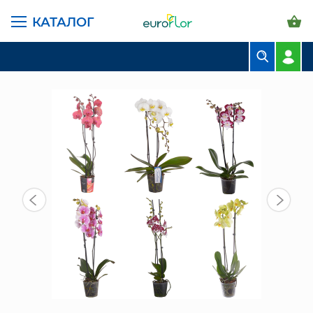
КАТАЛОГ
ГЛАВНАЯ СТРАНИЦА
КАТАЛОГ
КОМНАТНЫЕ РАСТЕНИЯ
ОРХИДЕИ
ОРХИДЕЯ ФАЛЕНОПСИС МИКС 2 ЦВ 60/12 СМ
БУКЕТЫ
КОМПОЗИЦИИ
ЦВЕТЫ В ПАЧКАХ
СВАДЕБНАЯ ФЛОРИСТИКА
КОМНАТНЫЕ РАСТЕНИЯ
ГОРШКИ И КАШПО
ГРУНТЫ И УДОБРЕНИЯ
ПРЕДМЕТЫ ИНТЕРЬЕРА
ВАЗЫ